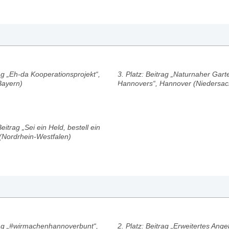
rag „Eh-da Kooperationsprojekt“,
3. Platz: Beitrag „Naturnaher Gar
Bayern)
Hannovers“, Hannover (Niedersa
eitrag „Sei ein Held, bestell ein
 (Nordrhein-Westfalen)
trag „#wirmachenhannoverbunt“,
2. Platz: Beitrag „Erweitertes Ange