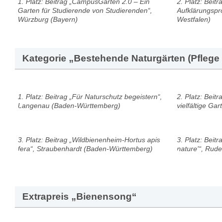
1. Platz: Beitrag „CampusGarten 2.0 – Ein
2. Platz: Beitr
Garten für Studierende von Studierenden“,
Aufklärungspro
Würzburg (Bayern)
Westfalen)
Kategorie „Bestehende Naturgärten (Pflege 
1. Platz: Beitrag „Für Naturschutz begeistern“,
2. Platz: Beit
Langenau (Baden-Württemberg)
vielfältige Ga
3. Platz: Beitrag „Wildbienenheim-Hortus apis
3. Platz: Beitr
fera“, Straubenhardt (Baden-Württemberg)
nature'“, Rud
Extrapreis „Bienensong“