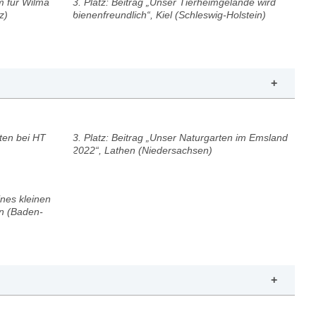
im für Wilma
3. Platz: Beitrag „Unser Tierheimgelände wird
z)
bienenfreundlich“, Kiel (Schleswig-Holstein)
rten bei HT
3. Platz: Beitrag „Unser Naturgarten im Emsland
2022“, Lathen (Niedersachsen)
ines kleinen
en (Baden-