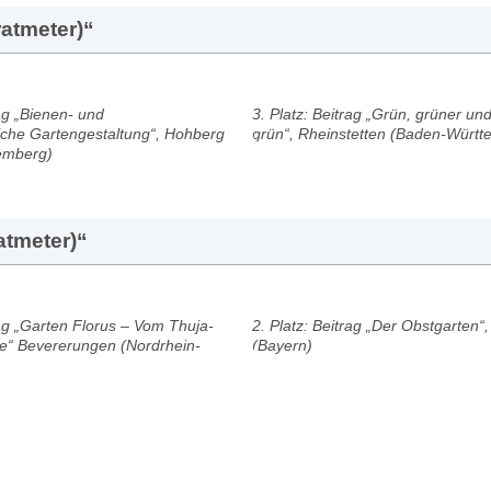
ratmeter)“
rag „Bienen- und
3. Platz: Beitrag „Grün, grüner u
liche Gartengestaltung“, Hohberg
grün“, Rheinstetten (Baden-Württ
emberg)
atmeter)“
rag „Garten Florus – Vom Thuja-
2. Platz: Beitrag „Der Obstgarten
e“ Bevererungen (Nordrhein-
(Bayern)