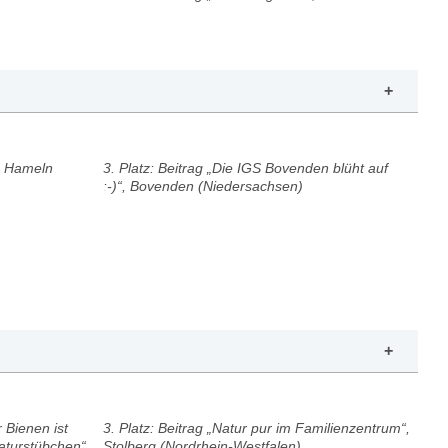
“, Hameln
3. Platz: Beitrag „Die IGS Bovenden blüht auf
:-)“, Bovenden (Niedersachsen)
 Bienen ist
3. Platz: Beitrag „Natur pur im Familienzentrum“,
aturstübchen“,
Stolberg (Nordrhein-Westfalen)