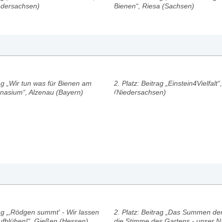
edersachsen)
Bienen“, Riesa (Sachsen)
rag „Wir tun was für Bienen am
2. Platz: Beitrag „Einstein4Vielfalt
nasium“, Alzenau (Bayern)
(Niedersachsen)
rag „‚Rödgen summt' - Wir lassen
2. Platz: Beitrag „Das Summen der
ufblühen!“, Gießen (Hessen)
die Stimme des Gartens - unser N