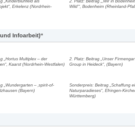
ag „Kinderblühfeld als
2. Platz: Beitrag „‚Wir in Bodenhe
jekt“, Erkelenz (Nordrhein-
Wild'“, Bodenheim (Rheinland-Pfal
und Infoarbeit)“
rag „Hortus Multiplex – der
2. Platz: Beitrag „Unser Firmenga
rten“, Kaarst (Nordrhein-Westfalen)
Group in Heideck“, (Bayern)
ag „Wundergarten – ‚spirit-of-
Sonderpreis: Beitrag „Schaffung e
elzhausen (Bayern)
Naturparadieses“, Efringen-Kirch
Württemberg)