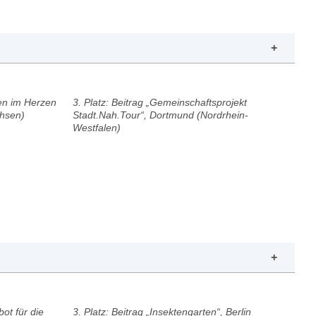
ten im Herzen
3. Platz: Beitrag „Gemeinschaftsprojekt
chsen)
Stadt.Nah.Tour“, Dortmund (Nordrhein-
Westfalen)
bot für die
3. Platz: Beitrag „Insektengarten“, Berlin