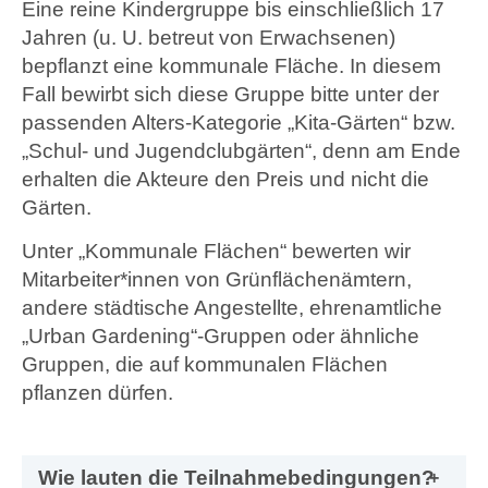
E
ine
reine
Kinder
gruppe
bis einschließlich 1
7
Jahren
(
u. U.
betreut von Erwachsenen)
bepflanzt eine
kommunale Fläche. In diesem
Fall
bew
irbt
sich
diese
Gruppe bitte unter
der
passenden Alters
-
Kategorie „Kita
-G
ärten“ bzw.
„
Schul- und Jugendclubgärten
“
, denn
am Ende
erhalten die Akteure den Preis und nicht die
Gärten.
Unter „Kommunale Flächen“ bewerten wir
Mitarbeiter
*innen
von Grünflächenämter
n,
andere städtische Angestellte, ehrenamtliche
„Urban
G
ardening“-Gruppen oder ähnliche
Gruppen, die auf kommunalen Flächen
pflanzen dürfen.
Wie lauten die Teilnahmebedingungen?